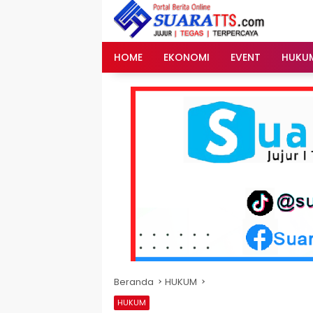
Langsung
ke
konten
HOME
EKONOMI
EVENT
HUKU
Beranda
HUKUM
HUKUM