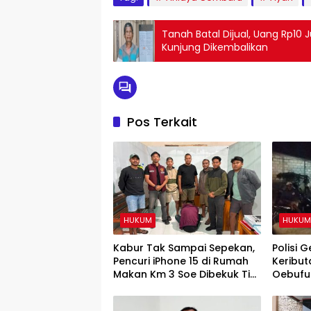
Tanah Batal Dijual, Uang Rp10
Kunjung Dikembalikan
Pos Terkait
HUKUM
HUKU
Kabur Tak Sampai Sepekan,
Polisi 
Pencuri iPhone 15 di Rumah
Keribut
Makan Km 3 Soe Dibekuk Tim
Oebufu
URC Resmob Polres TTS