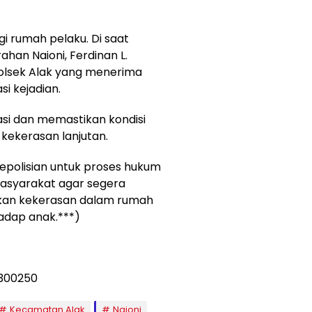
i rumah pelaku. Di saat
an Naioni, Ferdinan L.
olsek Alak yang menerima
i kejadian.
si dan memastikan kondisi
 kekerasan lanjutan.
 kepolisian untuk proses hukum
 masyarakat agar segera
kan kekerasan dalam rumah
dap anak.***)
Kecamatan Alak
Naioni