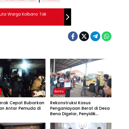
 Juta Warga Kolbano Tak
M
Berita
Gerak Cepat Bubarkan
Rekonstruksi Kasus
an Antar Pemuda di
Penganiayaan Berat di Desa
Bena Digelar, Penyidik
Peragakan 20 Adegan