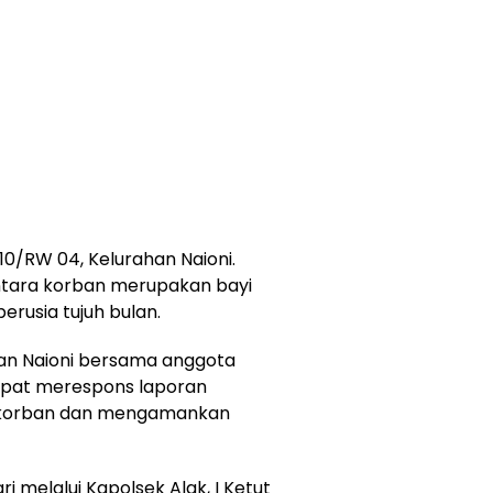
 10/RW 04, Kelurahan Naioni.
mentara korban merupakan bayi
erusia tujuh bulan.
an Naioni bersama anggota
cepat merespons laporan
 korban dan mengamankan
i melalui Kapolsek Alak, I Ketut