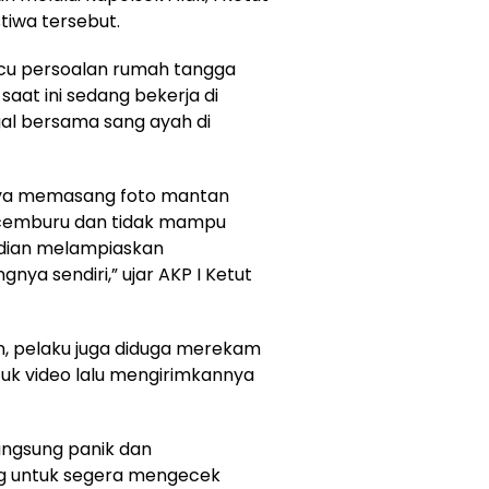
iwa tersebut.
picu persoalan rumah tangga
saat ini sedang bekerja di
gal bersama sang ayah di
rinya memasang foto mantan
a cemburu dan tidak mampu
dian melampiaskan
a sendiri,” ujar AKP I Ketut
, pelaku juga diduga merekam
uk video lalu mengirimkannya
langsung panik dan
g untuk segera mengecek