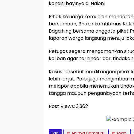
kondisi bayinya di Naioni.
Pihak keluarga kemudian mendatang
bersamaan, Bhabinkamtibmas Kelurah
Bagaihing bersama anggota piket P
laporan warga langsung menuju lokas
Petugas segera mengamankan situa
korban agar terhindar dari tindakan
Kasus tersebut kini ditangani pihak
lebih lanjut. Polisi juga mengimbau
melapor apabila menemukan tinda
tangga maupun penganiayaan terha
Post Views:
3,362
Tag:
Aniaya Cemburu
Ayah