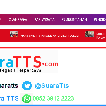
M
OLAHRAGA
PARIWISATA
PEMERINTAHAN
PENDID
Kasus Penggelapa
MKKS SMK TTS Perkuat Pendidikan Vokasi
Polsek Alak Tetapk