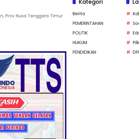
Kategori
La
Berita
Ka
an, Prov Nusa Tenggara Timur
PEMERINTAHAN
So
POLITIK
Ed
HUKUM
Pi
PENDIDIKAN
DP