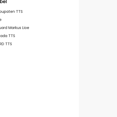
bel
bupaten TTS
e
uard Markus Lioe
lkada TTS
RD TTS