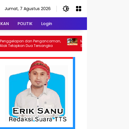
Jumat, 7 Agustus 2026
IKAN
POLITIK
Login
n dan Pengancaman,
Menteri ATR/BPN Dorong Percepatan
an Dua Tersangka
Sertifikasi Tanah di NTT, Gubernur Melki
Perkuat Sinergi Tata Ruang