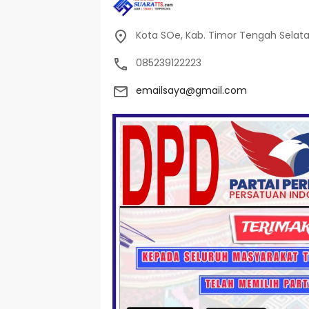
Kota SOe, Kab. Timor Tengah Selat
085239122223
emailsaya@gmail.com