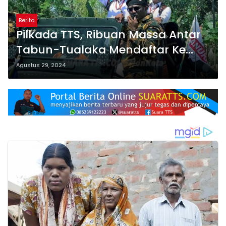
Berita
Pilkada TTS, Ribuan Massa Antar
Tabun-Tualaka Mendaftar Ke
KPU Kabupaten TTS
Agustus 29, 2024