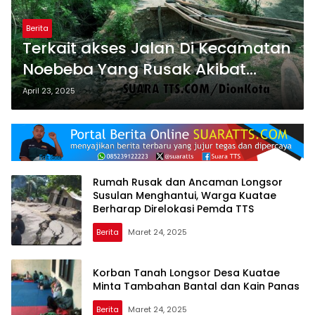
Berita
Terkait akses Jalan Di Kecamatan
Noebeba Yang Rusak Akibat
Bencana, Bupati TTS: Akan Kita
April 23, 2025
Perbaiki
Rumah Rusak dan Ancaman Longsor
Susulan Menghantui, Warga Kuatae
Berharap Direlokasi Pemda TTS
Berita
Maret 24, 2025
Korban Tanah Longsor Desa Kuatae
Minta Tambahan Bantal dan Kain Panas
Berita
Maret 24, 2025