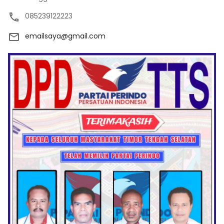
085239122223
emailsaya@gmail.com