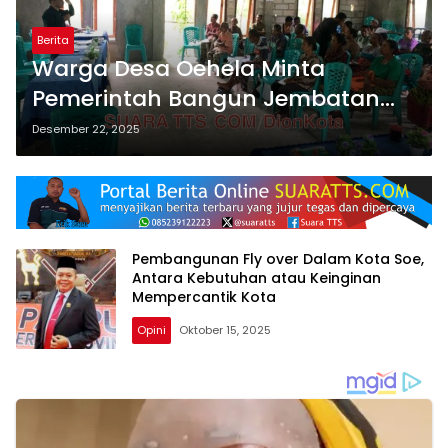
Berita
Warga Desa Oehela Minta
Pemerintah Bangun Jembatan
Penghubung Oehela-Boentuka,
Desember 22, 2025
Egi Dorong Pemda Manfaat
Program Prabowo
Pembangunan Fly over Dalam Kota Soe,
Antara Kebutuhan atau Keinginan
Mempercantik Kota
Opini
Oktober 15, 2025