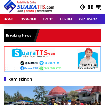
Langsung
ke
konten
HOME
EKONOMI
EVENT
HUKUM
OLAHRAGA
Breaking News
kemiskinan