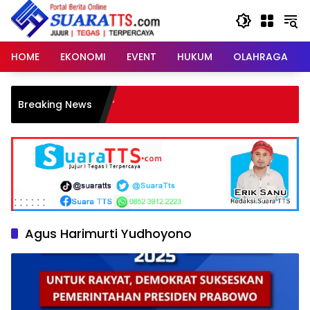
Langsung
ke
konten
HOME
EKONOMI
EVENT
HUKUM
OLAHRAGA
Breaking News
Agus Harimurti Yudhoyono