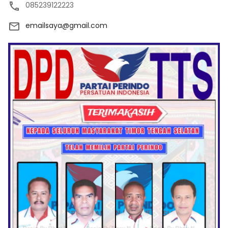
085239122223
emailsaya@gmail.com