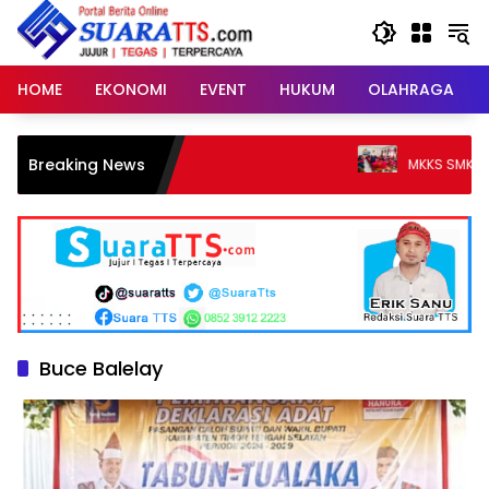
Langsung
ke
konten
HOME
EKONOMI
EVENT
HUKUM
OLAHRAGA
Breaking News
MKKS SMK TTS Perkuat Pe
Buce Balelay