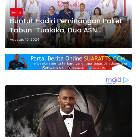
Berita
Buntut Hadiri Peminangan Paket
Tabun-Tualaka, Dua ASN
Diadukan ke Bawaslu dan
Agustus 10, 2024
BKPSDM