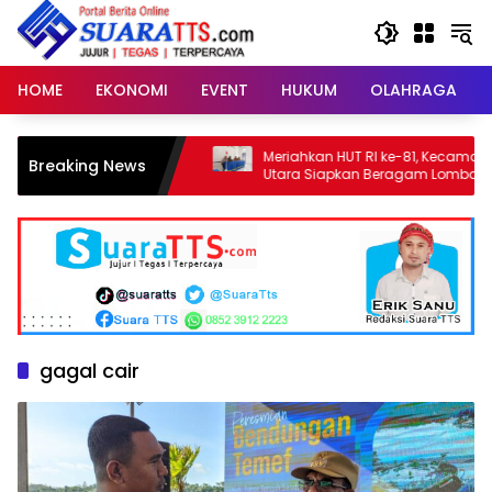
Langsung
ke
konten
HOME
EKONOMI
EVENT
HUKUM
OLAHRAGA
mi NTT Lewat
Meriahkan HUT RI ke-81, Kecamatan Mollo
Breaking News
Utara Siapkan Beragam Lomba dan
Parade Budaya, Judi Dilarang
gagal cair