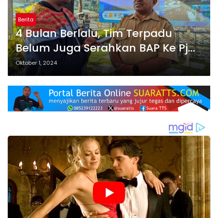
Berita
4 Bulan Berlalu, Tim Terpadu
Belum Juga Serahkan BAP Ke Pj
Bupati TTS, Marcu : Pj Bupati
Oktober 1, 2024
Harus Tegas