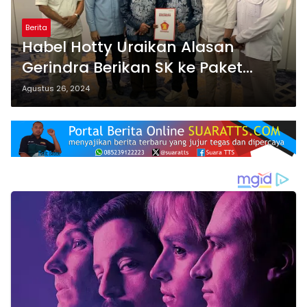
Berita
Habel Hotty Uraikan Alasan
Gerindra Berikan SK ke Paket
BUMY, Mulai PAD Hingga
Agustus 26, 2024
Sukseskan Program Prabowo