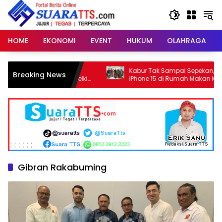
Langsung
ke
konten
HOME
EKONOMI
EVENT
HUKUM
OLAHRAGA
ong Percepatan
Kabur Tak Sampai Sepekan, Pencuri
Breaking News
TT, Gubernur Melki
iPhone 15 di Rumah Makan Km 3 Soe
 Ruang
Dibekuk Tim URC Resmob Polres TTS
Gibran Rakabuming