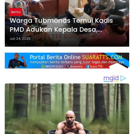
Berita
Warga Tubmonas Temui Kadis
PMD Adukan Kepala Desa,
Agustus Inspektorat Turun
Juli 24, 2025