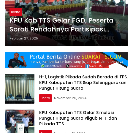
Berita
KPU Kab TTS Gelar FGD, Peserta
Soroti Rendahnya Partisipasi
Dalam Pilkada TTS 2024
Februari 27, 2025
H-1, Logistik Pilkada Sudah Berada di TPS,
KPU Kabupaten TTS Siap Selenggarakan
Pungut Hitung Suara
Berita
November 26, 2024
KPU Kabupaten TTS Gelar Simulasi
Pungut Hitung Suara Pilgub NTT dan
Pilkada TTS