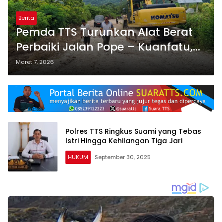
Berita
Pemda TTS Turunkan Alat Berat
Perbaiki Jalan Pope – Kuanfatu,
Warga Apresiasi Respon Cepat
Maret 7, 2026
Bupati
Polres TTS Ringkus Suami yang Tebas
Istri Hingga Kehilangan Tiga Jari
HUKUM
September 30, 2025