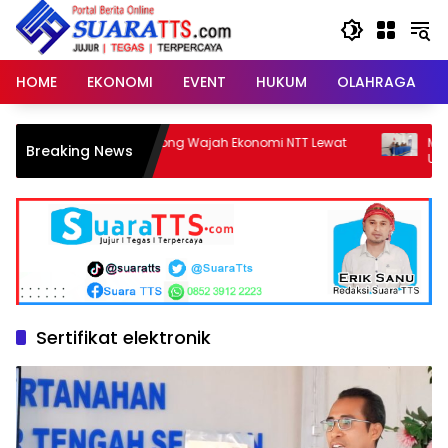
Langsung
ke
konten
HOME
EKONOMI
EVENT
HUKUM
OLAHRAGA
Meneropong Wajah Ekonomi NTT Lewat
Meriahkan HUT 
Breaking News
SE 2026
Utara Siapkan
Parade Budaya,
Sertifikat elektronik