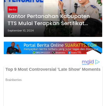
Berita
Kantor Pertanahan Kabupaten
TTS Mulai Terapkan Sertifikat
Tanah Elektronik
September 10, 2024