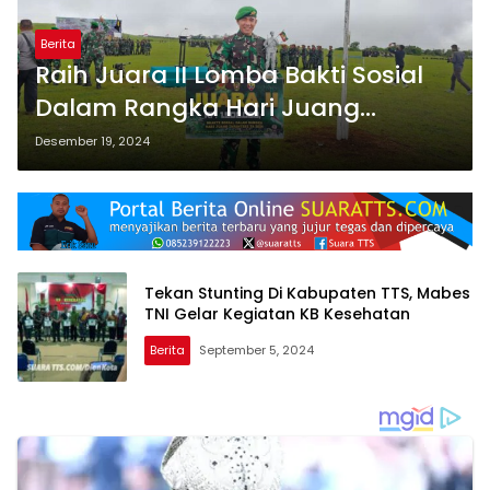
Berita
Raih Juara II Lomba Bakti Sosial
Dalam Rangka Hari Juang
Infanteri, Begini Tanggapan
Desember 19, 2024
Dandim 1621/TTS
Tekan Stunting Di Kabupaten TTS, Mabes
TNI Gelar Kegiatan KB Kesehatan
Berita
September 5, 2024