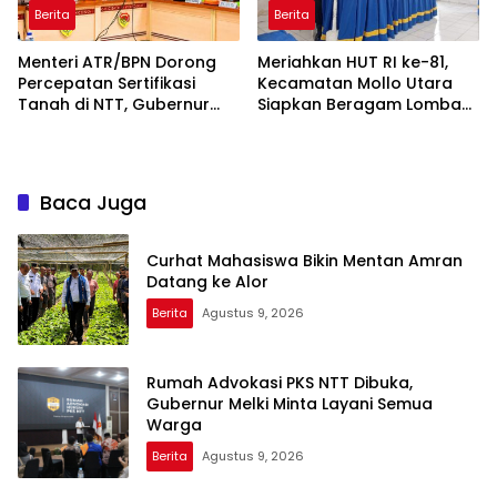
Berita
Berita
Menteri ATR/BPN Dorong
Meriahkan HUT RI ke-81,
Percepatan Sertifikasi
Kecamatan Mollo Utara
Tanah di NTT, Gubernur
Siapkan Beragam Lomba
Melki Perkuat Sinergi Tata
dan Parade Budaya, Judi
Ruang
Dilarang
Baca Juga
Curhat Mahasiswa Bikin Mentan Amran
Datang ke Alor
Berita
Agustus 9, 2026
Rumah Advokasi PKS NTT Dibuka,
Gubernur Melki Minta Layani Semua
Warga
Berita
Agustus 9, 2026