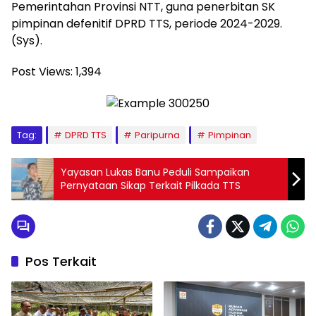
Pemerintahan Provinsi NTT, guna penerbitan SK
pimpinan defenitif DPRD TTS, periode 2024-2029.
(Sys).
Post Views:
1,394
Tag:
DPRD TTS
Paripurna
Pimpinan
Yayasan Lukas Banu Peduli Sampaikan
Pernyataan Sikap Terkait Pilkada TTS
Pos Terkait