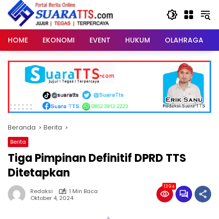
Langsung
ke
konten
HOME
EKONOMI
EVENT
HUKUM
OLAHRAGA
Beranda
Berita
Berita
Tiga Pimpinan Definitif DPRD TTS
Ditetapkan
1394
Redaksi
1 Min Baca
Oktober 4, 2024