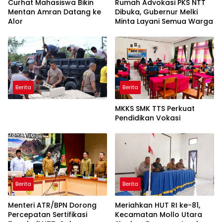
Curhat Mahasiswa Bikin
Rumah Advokasi PKS NTT
Mentan Amran Datang ke
Dibuka, Gubernur Melki
Alor
Minta Layani Semua Warga
Berita
Berita
MKKS SMK TTS Perkuat
Pendidikan Vokasi
Berita
Berita
Menteri ATR/BPN Dorong
Meriahkan HUT RI ke-81,
Percepatan Sertifikasi
Kecamatan Mollo Utara