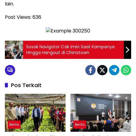
lain.
Post Views:
636
Sosok Navigator Cak Imin Saat Kampanye
Hingga Hangout di Chinatown
Pos Terkait
Berita
Berita