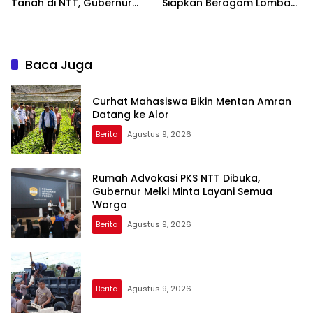
Tanah di NTT, Gubernur
Siapkan Beragam Lomba
Melki Perkuat Sinergi Tata
dan Parade Budaya, Judi
Ruang
Dilarang
Baca Juga
Curhat Mahasiswa Bikin Mentan Amran
Datang ke Alor
Berita
Agustus 9, 2026
Rumah Advokasi PKS NTT Dibuka,
Gubernur Melki Minta Layani Semua
Warga
Berita
Agustus 9, 2026
Berita
Agustus 9, 2026