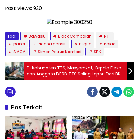
Post Views:
920
Tag:
Bawaslu
Black Campaign
NTT
paket
Pidana pemilu
Pilgub
Polda
SIAGA
Simon Petrus Kamlasi
SPK
Di Kabupaten TTS, Masyarakat, Kepala Desa
dan Anggota DPRD TTS Saling Lapor, Dari BK
DPRD Hingga Polisi
Pos Terkait