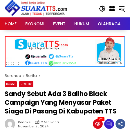
Langsung
ke
konten
HOME
EKONOMI
EVENT
HUKUM
OLAHRAGA
Beranda
Berita
Berita
POLITIK
Sandy Sebut Ada 3 Baliho Black
Campaign Yang Menyasar Paket
Siaga Di Pasang Di Kabupaten TTS
920
Redaksi
2 Min Baca
November 21, 2024