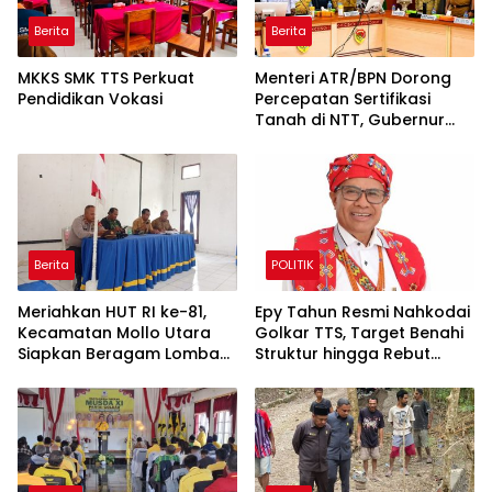
Berita
Berita
MKKS SMK TTS Perkuat
Menteri ATR/BPN Dorong
Pendidikan Vokasi
Percepatan Sertifikasi
Tanah di NTT, Gubernur
Melki Perkuat Sinergi Tata
Ruang
Berita
POLITIK
Meriahkan HUT RI ke-81,
Epy Tahun Resmi Nahkodai
Kecamatan Mollo Utara
Golkar TTS, Target Benahi
Siapkan Beragam Lomba
Struktur hingga Rebut
dan Parade Budaya, Judi
Kembali Kejayaan Partai
Dilarang