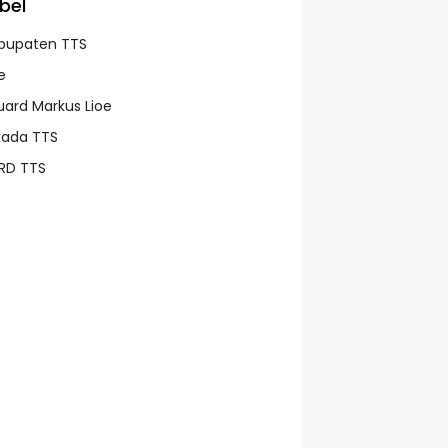
bel
bupaten TTS
e
uard Markus Lioe
lkada TTS
RD TTS