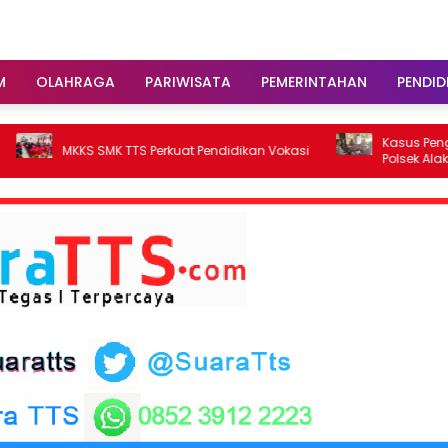
M
OLAHRAGA
PARIWISATA
PEMERINTAHAN
PENDID
Kasus Penggelapan d
KS SMK TTS Perkuat Pendidikan Vokasi
Polsek Alak Tetapkan D