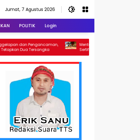
Jumat, 7 Agustus 2026
IKAN
POLITIK
Login
an Pengancaman,
Menteri ATR/BPN Dorong Percepatan
ua Tersangka
Sertifikasi Tanah di NTT, Gubernur Melki
Perkuat Sinergi Tata Ruang