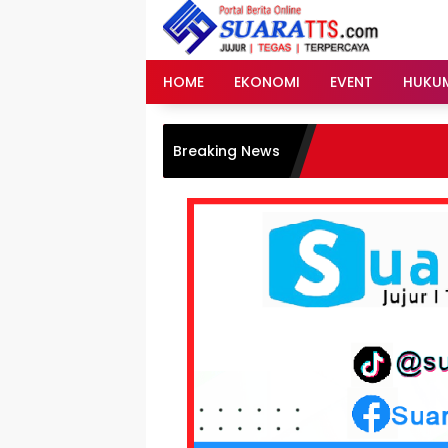
Langsung
ke
konten
HOME
EKONOMI
EVENT
HUKU
Breaking News
MK