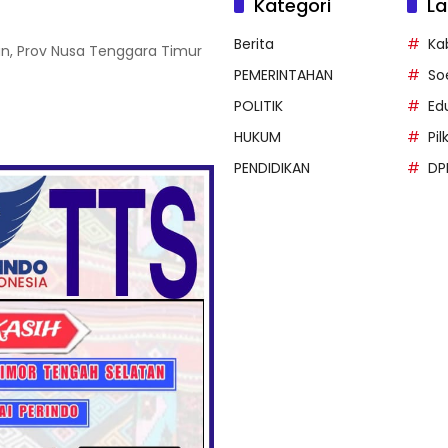
Kategori
La
Berita
Ka
an, Prov Nusa Tenggara Timur
PEMERINTAHAN
So
POLITIK
Ed
HUKUM
Pi
PENDIDIKAN
DP