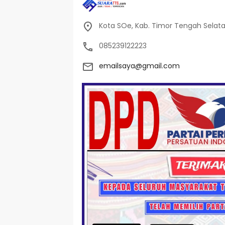
Kota SOe, Kab. Timor Tengah Selat
085239122223
emailsaya@gmail.com