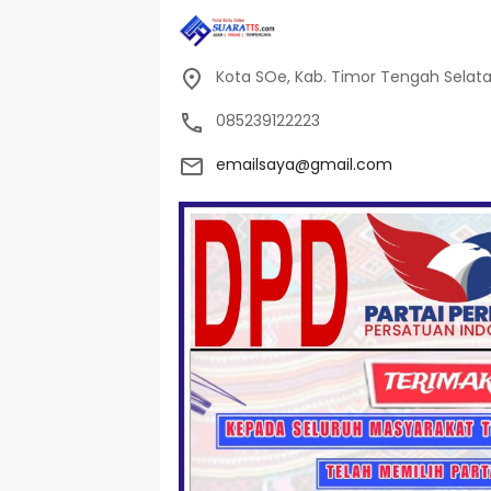
Kota SOe, Kab. Timor Tengah Selat
085239122223
emailsaya@gmail.com