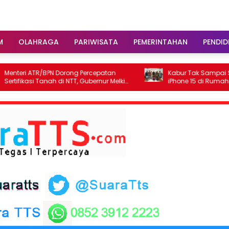
M
OLAHRAGA
PARIWISATA
PEMERINTAHAN
PENDID
R/BPN Dorong Percepatan
Kabur Tak Sampai Sepekan, Penc
Tanah di NTT, Gubernur Melki
iPhone 15 di Rumah Makan Km 3
ergi Tata Ruang
Dibekuk Tim URC Resmob Polres 