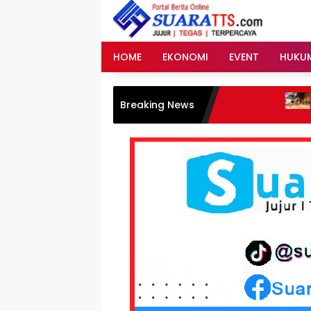
Langsung
ke
konten
HOME
EKONOMI
EVENT
HUKU
Menteri AT
Breaking News
Sertifikasi 
Perkuat Sin