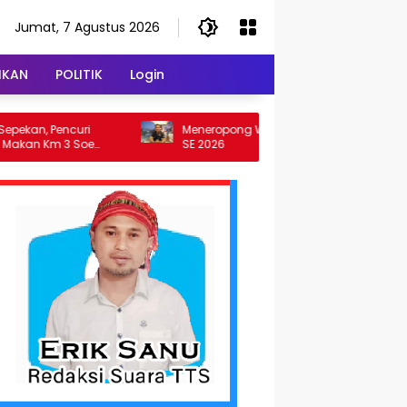
Jumat, 7 Agustus 2026
IKAN
POLITIK
Login
uri
Meneropong Wajah Ekonomi NTT Lewat
M
 Soe
SE 2026
U
TTS
P