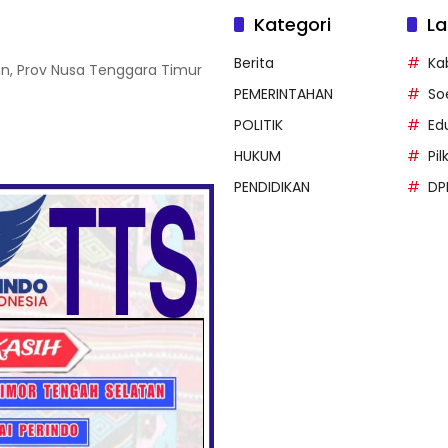
Kategori
La
Berita
Ka
an, Prov Nusa Tenggara Timur
PEMERINTAHAN
So
POLITIK
Ed
HUKUM
Pi
PENDIDIKAN
DP