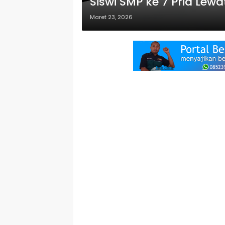
Siswi SMP ke 7 Pria Lew
Maret 23, 2026