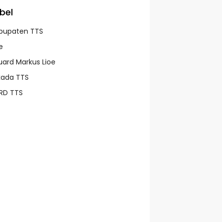
bel
bupaten TTS
e
uard Markus Lioe
lkada TTS
RD TTS