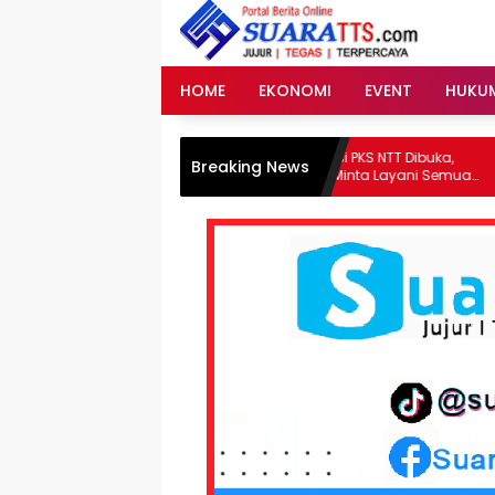
Langsung
ke
konten
HOME
EKONOMI
EVENT
HUKU
 Amran
Rumah Advokasi PKS NTT Dibuka,
Breaking News
Gubernur Melki Minta Layani Semua
Warga