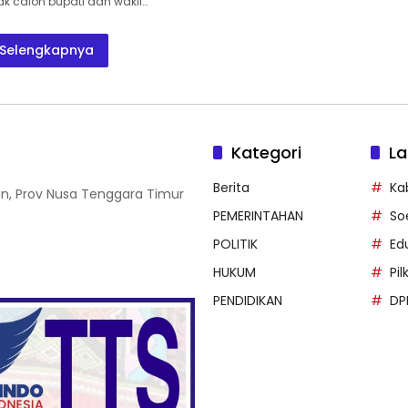
ak calon bupati dan wakil…
Selengkapnya
Kategori
La
Berita
Ka
an, Prov Nusa Tenggara Timur
PEMERINTAHAN
So
POLITIK
Ed
HUKUM
Pi
PENDIDIKAN
DP