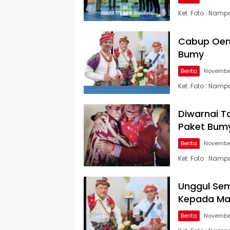
Ket. Foto : Nam
Cabup Oem
Bumy
Berita
Novembe
Ket. Foto : Nam
Diwarnai T
Paket Bum
Berita
November
Ket. Foto : Nam
Unggul Sem
Kepada Ma
Berita
November