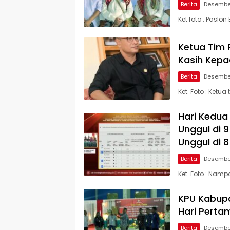
Berita
Desember
Ket foto : Paslo
Ketua Tim
Kasih Kep
Berita
Desember
Ket. Foto : Ket
Hari Kedua
Unggul di 
Unggul di 
Berita
Desember
Ket. Foto : Nam
KPU Kabupa
Hari Perta
Berita
Desember