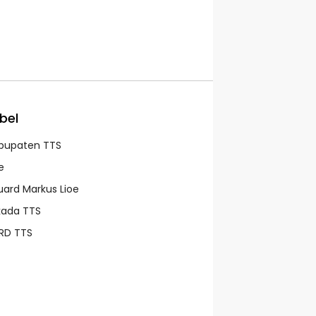
bel
bupaten TTS
e
uard Markus Lioe
lkada TTS
RD TTS