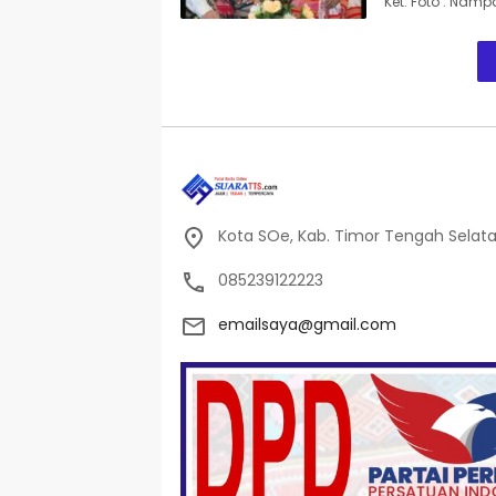
Ket. Foto : Namp
Kota SOe, Kab. Timor Tengah Selat
085239122223
emailsaya@gmail.com