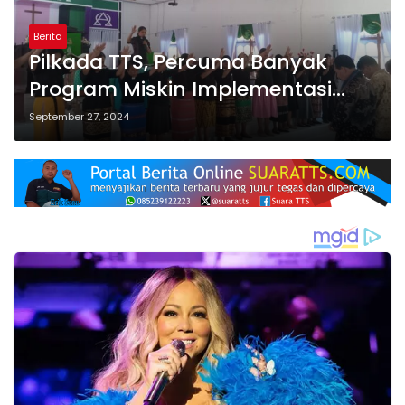
Berita
Pilkada TTS, Percuma Banyak
Program Miskin Implementasi
Lebih Baik Sedikit Program Kaya
September 27, 2024
Implementasi