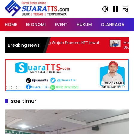
Langsung
ke
konten
HOME
EKONOMI
EVENT
HUKUM
OLAHRAGA
Meneropong Wajah Ekonomi NTT Lewat
Meriahkan HUT RI 
Breaking News
SE 2026
Utara Siapkan Be
Parade Budaya, Ju
soe timur