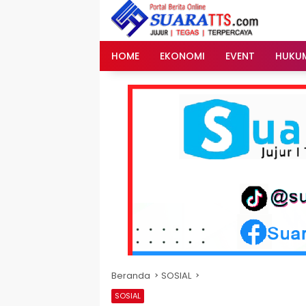
Langsung
ke
konten
HOME
EKONOMI
EVENT
HUKU
Beranda
SOSIAL
SOSIAL