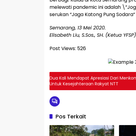
melewati pandemic ini adalah \”Jog
serukan “Jaga Katong Pung Sodara”
Semarang, 13 Mei 2020.
Elisabeth Liu, S.Sos., SH. (Ketua YFSP)
Post Views:
526
Dua Kali Mendapat Apresiasi Dari Menko
Untuk Kesejahteraan Rakyat NTT
Pos Terkait