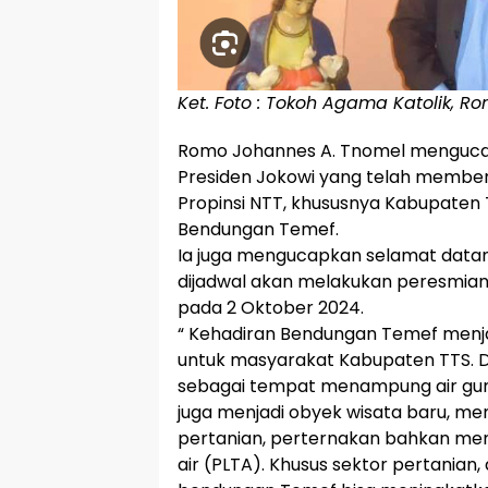
Ket. Foto : Tokoh Agama Katolik, 
Romo Johannes A. Tnomel menguca
Presiden Jokowi yang telah memberi
Propinsi NTT, khususnya Kabupat
Bendungan Temef.
Ia juga mengucapkan selamat datan
dijadwal akan melakukan peresmi
pada 2 Oktober 2024.
“ Kehadiran Bendungan Temef menjad
untuk masyarakat Kabupaten TTS. 
sebagai tempat menampung air guna
juga menjadi obyek wisata baru, me
pertanian, perternakan bahkan menj
air (PLTA). Khusus sektor pertanian