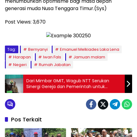
menumbuhkan optimisme bagi masa depan
generasi muda Nusa Tenggara Timur.(Sys)
Post Views:
3,670
Tag:
Bernyanyi
Emanuel Melkiades Laka Lena
Harapan
Iwan Fals
Jamuan malam
Negeri
Rumah Jabatan
Dari Mimbar GMIT, Wagub NTT Serukan
Sinergi Gereja dan Pemerintah untuk
Kemajuan Daerah
Pos Terkait