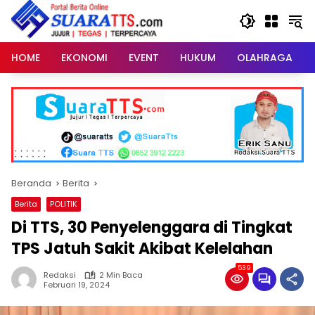
Langsung
ke
konten
HOME
EKONOMI
EVENT
HUKUM
OLAHRAGA
Beranda
Berita
Berita
POLITIK
Di TTS, 30 Penyelenggara di Tingkat
TPS Jatuh Sakit Akibat Kelelahan
539
Redaksi
2 Min Baca
Februari 19, 2024