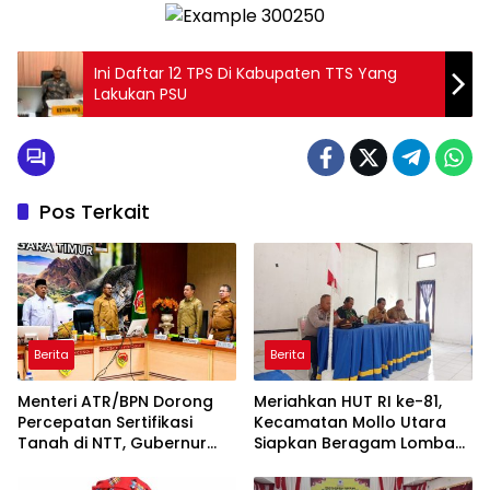
Ini Daftar 12 TPS Di Kabupaten TTS Yang
Lakukan PSU
Pos Terkait
Berita
Berita
Menteri ATR/BPN Dorong
Meriahkan HUT RI ke-81,
Percepatan Sertifikasi
Kecamatan Mollo Utara
Tanah di NTT, Gubernur
Siapkan Beragam Lomba
Melki Perkuat Sinergi Tata
dan Parade Budaya, Judi
Ruang
Dilarang