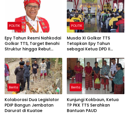
POLITIK
POLITIK
Epy Tahun Resmi Nahkodai
Musda XI Golkar TTS
Golkar TTS, Target Benahi
Tetapkan Epy Tahun
Struktur hingga Rebut
sebagai Ketua DPD II
Kembali Kejayaan Partai
Periode 2025–2030
Berita
Berita
Kolaborasi Dua Legislator
Kunjungi Kokbaun, Ketua
PDIP Bangun Jembatan
TP PKK TTS Serahkan
Darurat di Kuatae
Bantuan PAUD