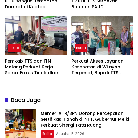
PDIP Bangun Jembatan
TP PKK TTS Serahkan
Darurat di Kuatae
Bantuan PAUD
Berita
Berita
Pemkab TTS dan ITN
Perkuat Akses Layanan
Malang Perkuat Kerja
Kesehatan di Wilayah
Sama, Fokus Tingkatkan
Terpencil, Bupati TTS
SDM dan Inovasi Daerah
Serahkan Ambulans untuk
Tiga Desa
Baca Juga
Menteri ATR/BPN Dorong Percepatan
Sertifikasi Tanah di NTT, Gubernur Melki
Perkuat Sinergi Tata Ruang
Berita
Agustus 5, 2026