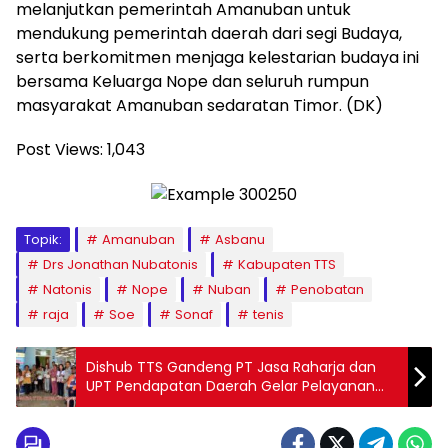
melanjutkan pemerintah Amanuban untuk
mendukung pemerintah daerah dari segi Budaya,
serta berkomitmen menjaga kelestarian budaya ini
bersama Keluarga Nope dan seluruh rumpun
masyarakat Amanuban sedaratan Timor. (DK)
Post Views:
1,043
Topik:
Amanuban
Asbanu
Drs Jonathan Nubatonis
Kabupaten TTS
Natonis
Nope
Nuban
Penobatan
raja
Soe
Sonaf
tenis
Dishub TTS Gandeng PT Jasa Raharja dan
UPT Pendapatan Daerah Gelar Pelayanan
Kesehatan Gratis di Terminal Kota Soe