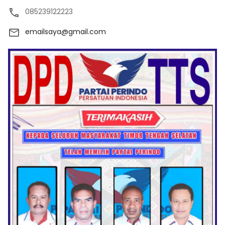
085239122223
emailsaya@gmail.com