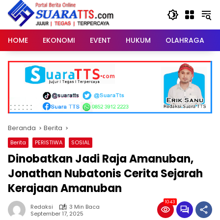
Langsung
ke
konten
HOME
EKONOMI
EVENT
HUKUM
OLAHRAGA
Beranda
Berita
Berita
PERISTIWA
SOSIAL
Dinobatkan Jadi Raja Amanuban,
Jonathan Nubatonis Cerita Sejarah
Kerajaan Amanuban
1043
Redaksi
3 Min Baca
September 17, 2025