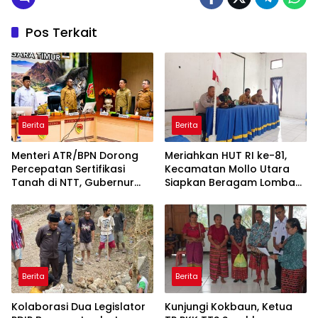
Pos Terkait
Berita
Berita
Menteri ATR/BPN Dorong
Meriahkan HUT RI ke-81,
Percepatan Sertifikasi
Kecamatan Mollo Utara
Tanah di NTT, Gubernur
Siapkan Beragam Lomba
Melki Perkuat Sinergi Tata
dan Parade Budaya, Judi
Ruang
Dilarang
Berita
Berita
Kolaborasi Dua Legislator
Kunjungi Kokbaun, Ketua