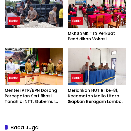
Berita
Berita
MKKS SMK TTS Perkuat
Pendidikan Vokasi
Berita
Berita
Menteri ATR/BPN Dorong
Meriahkan HUT RI ke-81,
Percepatan Sertifikasi
Kecamatan Mollo Utara
Tanah di NTT, Gubernur
Siapkan Beragam Lomba
Melki Perkuat Sinergi Tata
dan Parade Budaya, Judi
Ruang
Dilarang
Baca Juga