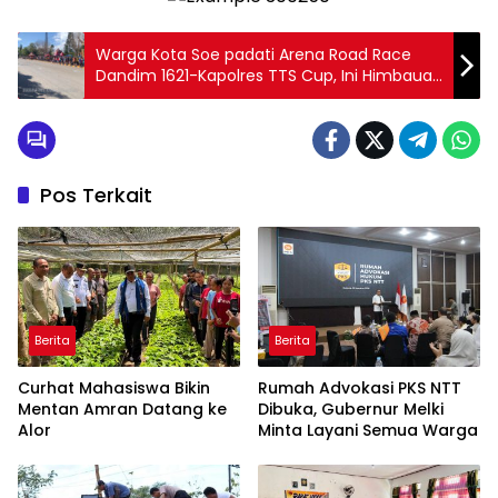
Warga Kota Soe padati Arena Road Race
Dandim 1621-Kapolres TTS Cup, Ini Himbauan
Agapito
Pos Terkait
Berita
Berita
Curhat Mahasiswa Bikin
Rumah Advokasi PKS NTT
Mentan Amran Datang ke
Dibuka, Gubernur Melki
Alor
Minta Layani Semua Warga