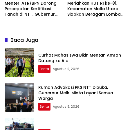
Menteri ATR/BPN Dorong
Meriahkan HUT RI ke-81,
Percepatan Sertifikasi
Kecamatan Mollo Utara
Tanah di NTT, Gubernur
Siapkan Beragam Lomba
Melki Perkuat Sinergi Tata
dan Parade Budaya, Judi
Ruang
Dilarang
Baca Juga
Curhat Mahasiswa Bikin Mentan Amran
Datang ke Alor
Berita
Agustus 9, 2026
Rumah Advokasi PKS NTT Dibuka,
Gubernur Melki Minta Layani Semua
Warga
Berita
Agustus 9, 2026