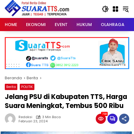
Langsung
ke
konten
HOME
EKONOMI
EVENT
HUKUM
OLAHRAGA
Beranda
Berita
Berita
POLITIK
Jelang PSU di Kabupaten TTS, Harga
Suara Meningkat, Tembus 500 Ribu
768
Redaksi
3 Min Baca
Februari 23, 2024