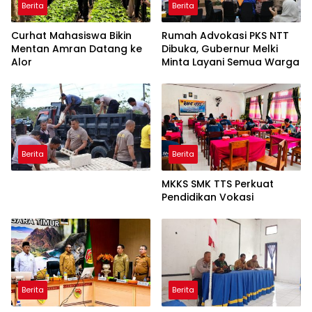
Berita
Berita
Curhat Mahasiswa Bikin
Rumah Advokasi PKS NTT
Mentan Amran Datang ke
Dibuka, Gubernur Melki
Alor
Minta Layani Semua Warga
Berita
Berita
MKKS SMK TTS Perkuat
Pendidikan Vokasi
Berita
Berita