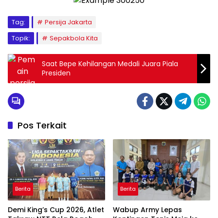
Tag:
Persija Jakarta
Topik:
Sepakbola Kita
Saat Bepe Kehilangan Medali Juara Piala
Presiden
Pos Terkait
Berita
Berita
Demi King’s Cup 2026, Atlet
Wabup Army Lepas