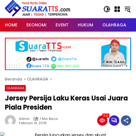
Langsung
ke
konten
HOME
EKONOMI
EVENT
HUKUM
OLAHRAGA
Beranda
OLAHRAGA
OLAHRAGA
Jersey Persija Laku Keras Usai Juara
Piala Presiden
542
Admin
1 Min Baca
Februari 19, 2018