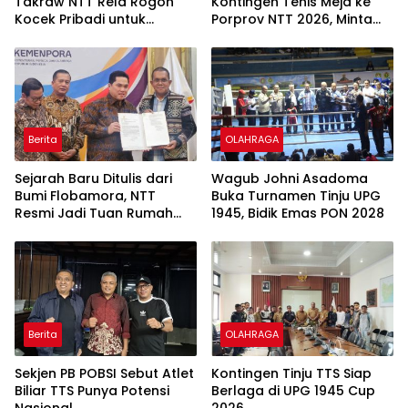
Takraw NTT Rela Rogoh
Kontingen Tenis Meja ke
Kocek Pribadi untuk
Porprov NTT 2026, Minta
Bertanding di Liga Wilayah
Atlet Disiplin dan Raih
II Surabaya
Prestasi
Berita
OLAHRAGA
Sejarah Baru Ditulis dari
Wagub Johni Asadoma
Bumi Flobamora, NTT
Buka Turnamen Tinju UPG
Resmi Jadi Tuan Rumah
1945, Bidik Emas PON 2028
PON XXII Tahun 2028
Berita
OLAHRAGA
Sekjen PB POBSI Sebut Atlet
Kontingen Tinju TTS Siap
Biliar TTS Punya Potensi
Berlaga di UPG 1945 Cup