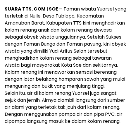
SUARA TTS. COM | SOE –
Taman wisata Yuarsel yang
terletak di Nulle, Desa Tublopo, Kecamatan
Amanuban Barat, Kabupaten TTS kini menghadirkan
kolam renang anak dan kolam renang dewasa
sebagai obyek wisata unggulannya. Setelah Sukses
dengan Taman Bunga dan Taman payung, kini obyek
wisata yang dimiliki Yudi Arifus Selan tersebut
menghadirkan kolam renang sebagai tawaran
wisata bagi masyarakat Kota Soe dan sekitarnya.
Kolam renang ini menawarkan sensasi berenang
dengan latar belakang hamparan sawah yang mulai
menguning dan bukit yang menjulang tinggi.
Selain itu, air di kolam renang Yuarsel juga sangat
sejuk dan jernih. Airnya diambil langsung dari sumber
air alami yang terletak tak jauh dari kolam renang.
Dengan menggunakan pompa air dan pipa PVC, air
dipompa langsung masuk ke dalam kolam renang.