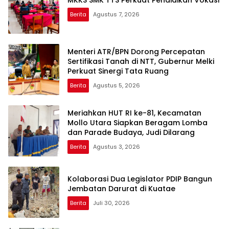
Berita
Agustus 7, 2026
Menteri ATR/BPN Dorong Percepatan
Sertifikasi Tanah di NTT, Gubernur Melki
Perkuat Sinergi Tata Ruang
Berita
Agustus 5, 2026
Meriahkan HUT RI ke-81, Kecamatan
Mollo Utara Siapkan Beragam Lomba
dan Parade Budaya, Judi Dilarang
Berita
Agustus 3, 2026
Kolaborasi Dua Legislator PDIP Bangun
Jembatan Darurat di Kuatae
Berita
Juli 30, 2026