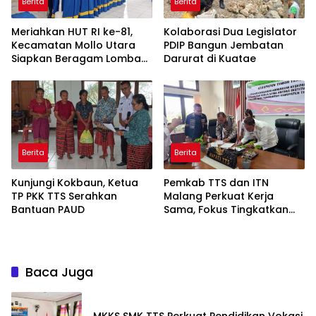
Berita
Berita
Meriahkan HUT RI ke-81,
Kolaborasi Dua Legislator
Kecamatan Mollo Utara
PDIP Bangun Jembatan
Siapkan Beragam Lomba
Darurat di Kuatae
dan Parade Budaya, Judi
Dilarang
Berita
Berita
Kunjungi Kokbaun, Ketua
Pemkab TTS dan ITN
TP PKK TTS Serahkan
Malang Perkuat Kerja
Bantuan PAUD
Sama, Fokus Tingkatkan
SDM dan Inovasi Daerah
Baca Juga
MKKS SMK TTS Perkuat Pendidikan Vokasi