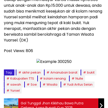
untuk anak-anak dan Rp.15.000 untuk dewasa, anda
sudah bisa menikmati kesejukan air di kolam renang
Yuarsel sambil melihat keindahan hamparan padi
yang mulai menguning tepat di kaki bukit. Yuk
merapat, manfaatkan akhir pekan anda dengan
berwisata sambil berolahraga di Taman Wisata
Yuarsel. (DK)
Post Views:
806
Tag:
akhir pekan
Amanuban barat
bukit
Kabupaten TTS
kolam renang
Nulle
sawah
Soe
Wisata
Yudi Arifus Selan
Yursel
Gol Tunggal Jhon Kikkhau Bawa Putra
Oebesa Juara Bupati Cup 2025