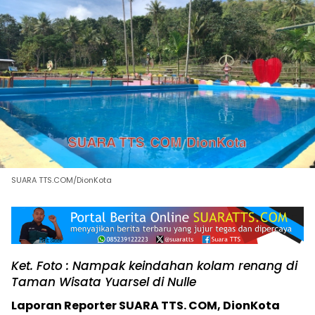
SUARA TTS.COM/DionKota
Ket. Foto : Nampak keindahan kolam renang di
Taman Wisata Yuarsel di Nulle
Laporan Reporter SUARA TTS. COM, DionKota