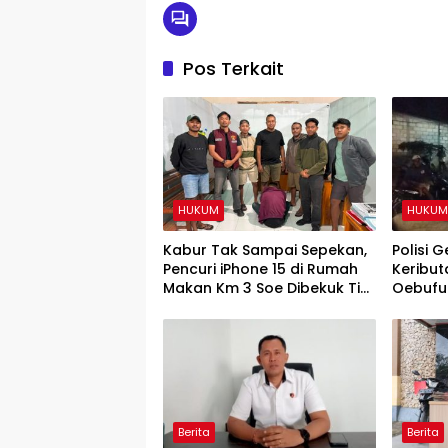
Pos Terkait
HUKUM
HUKU
Kabur Tak Sampai Sepekan,
Polisi 
Pencuri iPhone 15 di Rumah
Keribut
Makan Km 3 Soe Dibekuk Tim
Oebufu
URC Resmob Polres TTS
Berita
Berita