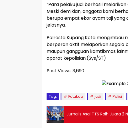
“Para pelaku judi berhasil melarikan 
Meski demikian, anggota kami berh
berupa empat ekor ayam taji yang dit
jelasnya.
Polresta Kupang Kota mengimbau m
berperan aktif melaporkan segala be
maupun gangguan kamtibmas lainnya
aparat kepolisian.(Sys/ST)
Post Views:
3,690
Tag:
Fatukoa
judi
Polisi
Jurnalis Asal TTS Raih Juara 2 N