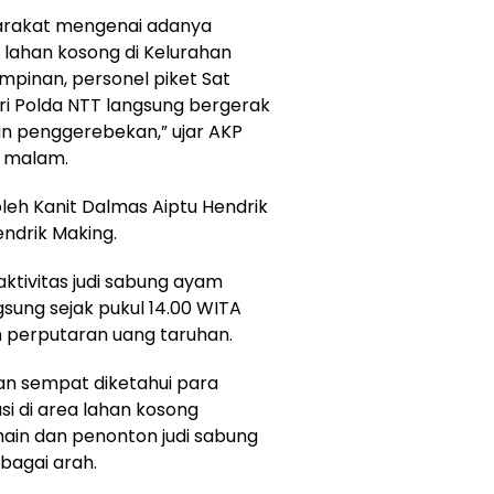
arakat mengenai adanya
h lahan kosong di Kelurahan
impinan, personel piket Sat
i Polda NTT langsung bergerak
an penggerebekan,” ujar AKP
u malam.
eh Kanit Dalmas Aiptu Hendrik
endrik Making.
aktivitas judi sabung ayam
sung sejak pukul 14.00 WITA
n perputaran uang taruhan.
an sempat diketahui para
si di area lahan kosong
ain dan penonton judi sabung
bagai arah.