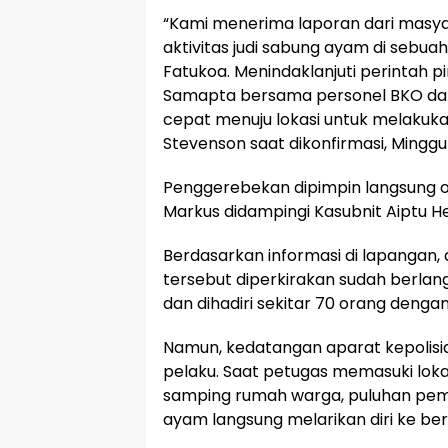
“Kami menerima laporan dari masy
aktivitas judi sabung ayam di sebua
Fatukoa. Menindaklanjuti perintah p
Samapta bersama personel BKO dar
cepat menuju lokasi untuk melakuk
Stevenson saat dikonfirmasi, Mingg
Penggerebekan dipimpin langsung ol
Markus didampingi Kasubnit Aiptu H
Berdasarkan informasi di lapangan, 
tersebut diperkirakan sudah berlang
dan dihadiri sekitar 70 orang denga
Namun, kedatangan aparat kepolisi
pelaku. Saat petugas memasuki loka
samping rumah warga, puluhan pem
ayam langsung melarikan diri ke ber