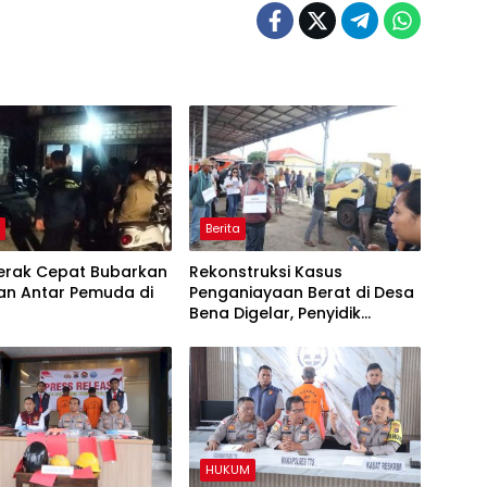
M
Berita
Gerak Cepat Bubarkan
Rekonstruksi Kasus
an Antar Pemuda di
Penganiayaan Berat di Desa
Bena Digelar, Penyidik
Peragakan 20 Adegan
HUKUM