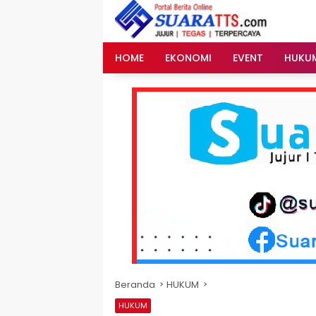
Langsung
ke
konten
HOME
EKONOMI
EVENT
HUKU
Beranda
HUKUM
HUKUM