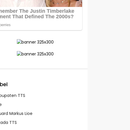
bel
bupaten TTS
e
uard Markus Lioe
lkada TTS