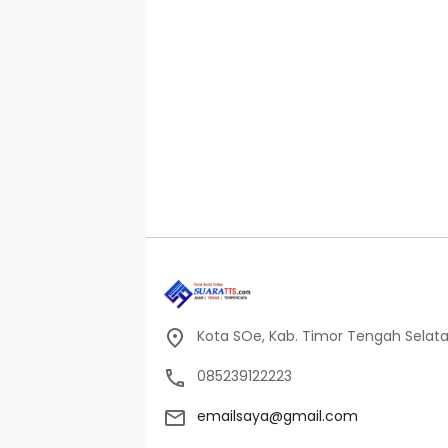
Kota SOe, Kab. Timor Tengah Selat
085239122223
emailsaya@gmail.com