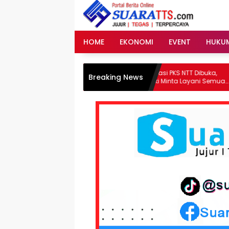
Langsung
ke
konten
HOME
EKONOMI
EVENT
HUKU
ntan Amran
Rumah Advokasi PKS NTT Dibuka,
Breaking News
Gubernur Melki Minta Layani Semua
Warga