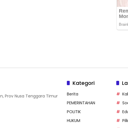
Kategori
La
Berita
Ka
an, Prov Nusa Tenggara Timur
PEMERINTAHAN
So
POLITIK
Ed
HUKUM
Pi