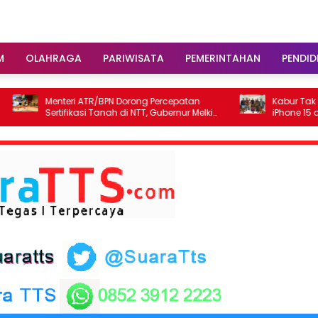
M
OLAHRAGA
PARIWISATA
PEMERINTAHAN
PENDID
nteri ATR/BPN Dorong Percepatan
Kabur Tak Sampai Sepe
rtifikasi Tanah di NTT, Gubernur Melki
iPhone 15 di Rumah Ma
rkuat Sinergi Tata Ruang
Dibekuk Tim URC Resmo