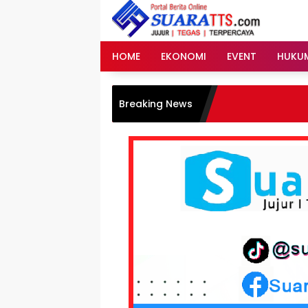
Langsung
ke
konten
HOME
EKONOMI
EVENT
HUKU
Me
Breaking News
Se
Pe