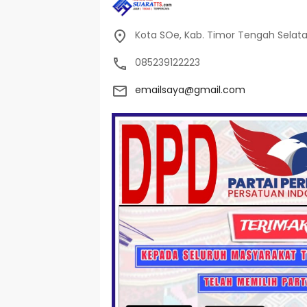
Kota SOe, Kab. Timor Tengah Selat
085239122223
emailsaya@gmail.com