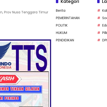
Kategori
La
Berita
Ka
an, Prov Nusa Tenggara Timur
PEMERINTAHAN
So
POLITIK
Ed
HUKUM
Pi
PENDIDIKAN
DP