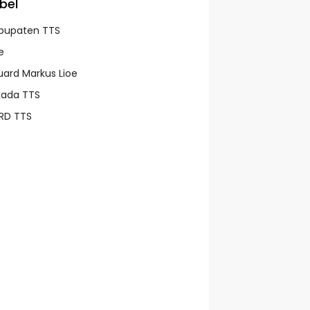
bel
bupaten TTS
e
uard Markus Lioe
lkada TTS
RD TTS