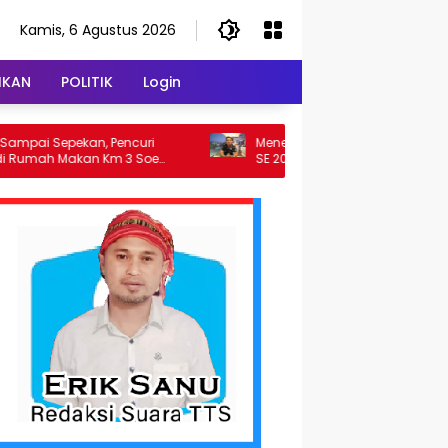
Kamis, 6 Agustus 2026
IKAN
POLITIK
Login
kan, Pencuri
Meneropong Wajah Ekonomi NTT Lewat
kan Km 3 Soe
SE 2026
b Polres TTS