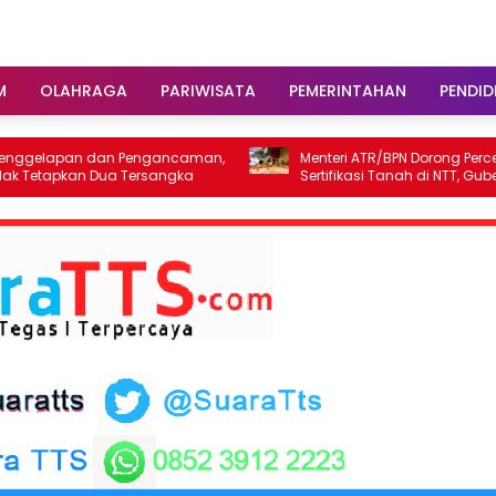
M
OLAHRAGA
PARIWISATA
PEMERINTAHAN
PENDID
n dan Pengancaman,
Menteri ATR/BPN Dorong Percepatan
an Dua Tersangka
Sertifikasi Tanah di NTT, Gubernur Melki
Perkuat Sinergi Tata Ruang