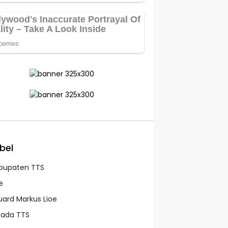
bel
bupaten TTS
e
uard Markus Lioe
lkada TTS