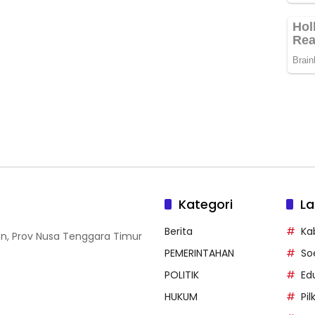
Kategori
La
Berita
Ka
an, Prov Nusa Tenggara Timur
PEMERINTAHAN
So
POLITIK
Ed
HUKUM
Pi