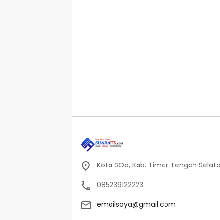
Kota SOe, Kab. Timor Tengah Selat
085239122223
emailsaya@gmail.com