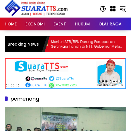
Langsung
ke
konten
HOME
EKONOMI
EVENT
HUKUM
OLAHRAGA
man,
Menteri ATR/BPN Dorong Percepatan
Kabur
Breaking News
Sertifikasi Tanah di NTT, Gubernur Melki
iPhon
Perkuat Sinergi Tata Ruang
Dibek
pemenang