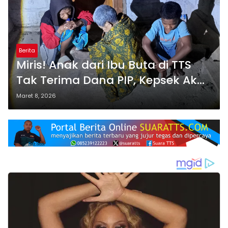
Berita
Miris! Anak dari Ibu Buta di TTS
Tak Terima Dana PIP, Kepsek Akui
Potong Bantuan Siswa
Maret 8, 2026