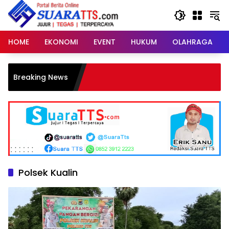
Langsung
ke
konten
HOME
EKONOMI
EVENT
HUKUM
OLAHRAGA
C
Breaking News
Da
Polsek Kualin