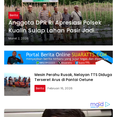
Berita
Anggota DPR RI Apresiasi Polsek
Kualin Sulap Lahan Pasir Jadi
Kebun Produktif
Maret 2, 2026
Mesin Perahu Rusak, Nelayan TTS Diduga
Terseret Arus di Pantai Oetune
Berita
Februari 16, 2026