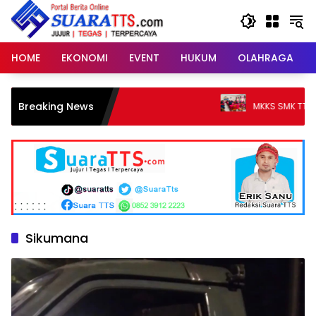
Langsung
ke
konten
HOME
EKONOMI
EVENT
HUKUM
OLAHRAGA
Breaking News
MKKS SMK TTS Perkuat Pen
Sikumana