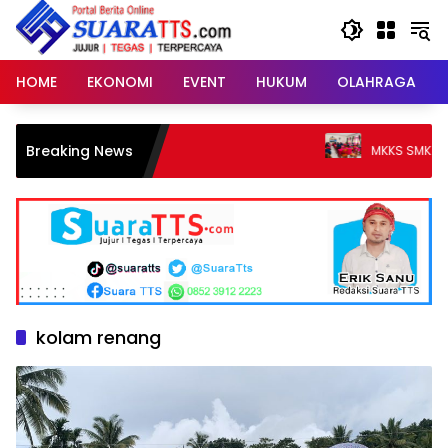
Langsung
ke
konten
HOME
EKONOMI
EVENT
HUKUM
OLAHRAGA
Breaking News
MKKS SMK TTS Perkuat Pen
kolam renang