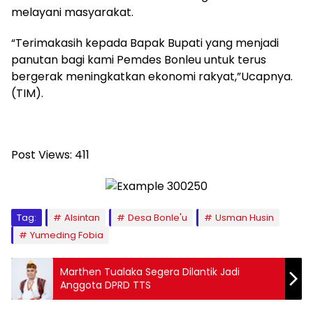
melayani masyarakat.
“Terimakasih kepada Bapak Bupati yang menjadi
panutan bagi kami Pemdes Bonleu untuk terus
bergerak meningkatkan ekonomi rakyat,”Ucapnya.
(TIM).
Post Views:
411
Tag:
Alsintan
Desa Bonle'u
Usman Husin
Yumeding Fobia
Marthen Tualaka Segera Dilantik Jadi
Anggota DPRD TTS