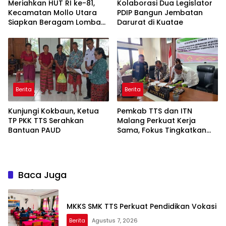
Meriahkan HUT RI ke-81,
Kolaborasi Dua Legislator
Kecamatan Mollo Utara
PDIP Bangun Jembatan
Siapkan Beragam Lomba
Darurat di Kuatae
dan Parade Budaya, Judi
Dilarang
Berita
Berita
Kunjungi Kokbaun, Ketua
Pemkab TTS dan ITN
TP PKK TTS Serahkan
Malang Perkuat Kerja
Bantuan PAUD
Sama, Fokus Tingkatkan
SDM dan Inovasi Daerah
Baca Juga
MKKS SMK TTS Perkuat Pendidikan Vokasi
Berita
Agustus 7, 2026