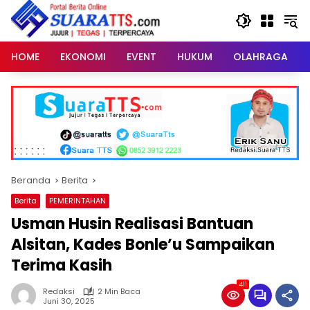
Langsung
ke
konten
HOME
EKONOMI
EVENT
HUKUM
OLAHRAGA
Beranda
Berita
Berita
PEMERINTAHAN
Usman Husin Realisasi Bantuan
Alsitan, Kades Bonle’u Sampaikan
Terima Kasih
411
Redaksi
2 Min Baca
Juni 30, 2025