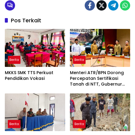
Pos Terkait
Berita
Berita
MKKS SMK TTS Perkuat
Menteri ATR/BPN Dorong
Pendidikan Vokasi
Percepatan Sertifikasi
Tanah di NTT, Gubernur
Melki Perkuat Sinergi Tata
Ruang
Berita
Berita