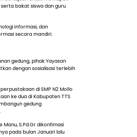
erta bakat siswa dan guru
ologi informasi, dan
masi secara mandiri.
unan gedung, pihak Yayasan
tkan dengan sosialisasi terlebih
erpustakaan di SMP N2 Mollo
aan ke dua di Kabupaten TTS
embangun gedung
.
e Manu, S.Pd.Gr dikonfimasi
a pada bulan Januari lalu