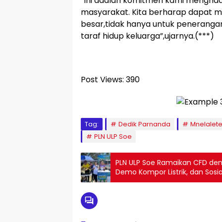
“Ini adalah komitmen kami menghadir
masyarakat. Kita berharap dapat 
besar,tidak hanya untuk penerangan
taraf hidup keluarga”,ujarnya.(***)
Post Views:
390
Tag:
Dedik Parnanda
Mnelalet
PLN ULP Soe
PLN ULP Soe Ramaikan CFD d
Demo Kompor Listrik, dan Sosial