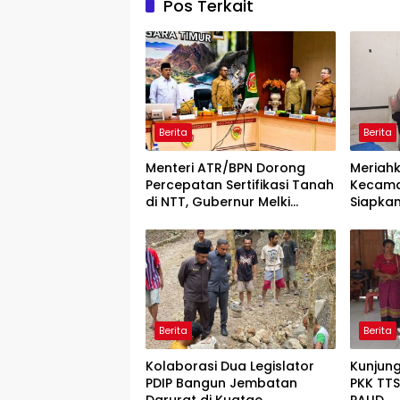
Pos Terkait
Berita
Berita
Menteri ATR/BPN Dorong
Meriahk
Percepatan Sertifikasi Tanah
Kecama
di NTT, Gubernur Melki
Siapka
Perkuat Sinergi Tata Ruang
dan Pa
Dilaran
Berita
Berita
Kolaborasi Dua Legislator
Kunjung
PDIP Bangun Jembatan
PKK TT