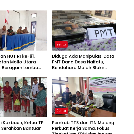
Berita
an HUT RI ke-81,
Diduga Ada Manipulasi Data
tan Mollo Utara
PMT Dana Desa Naifatu,
n Beragam Lomba
Bendahara Malah Blokir
rade Budaya, Judi
Nomor Wartawan
g
Berita
i Kokbaun, Ketua TP
Pemkab TTS dan ITN Malang
S Serahkan Bantuan
Perkuat Kerja Sama, Fokus