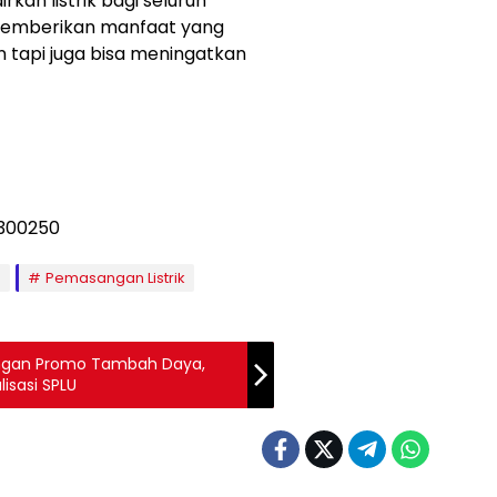
kan listrik bagi seluruh
memberikan manfaat yang
 tapi juga bisa meningatkan
e
Pemasangan Listrik
engan Promo Tambah Daya,
isasi SPLU