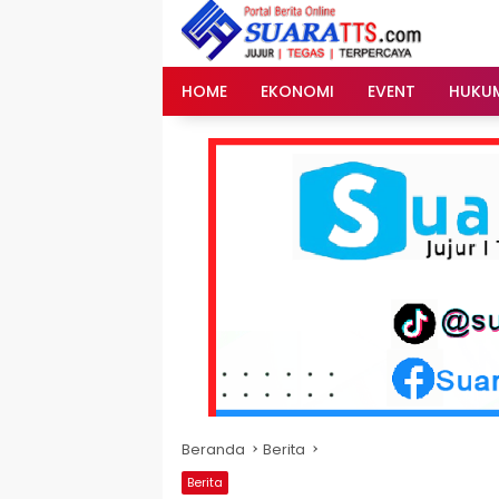
Langsung
ke
konten
HOME
EKONOMI
EVENT
HUKU
Beranda
Berita
Berita