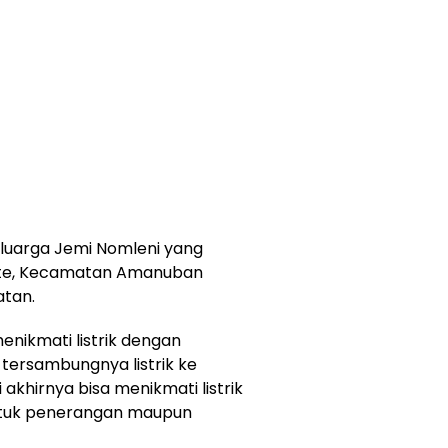
eluarga Jemi Nomleni yang
alete, Kecamatan Amanuban
atan.
enikmati listrik dengan
ersambungnya listrik ke
akhirnya bisa menikmati listrik
ntuk penerangan maupun