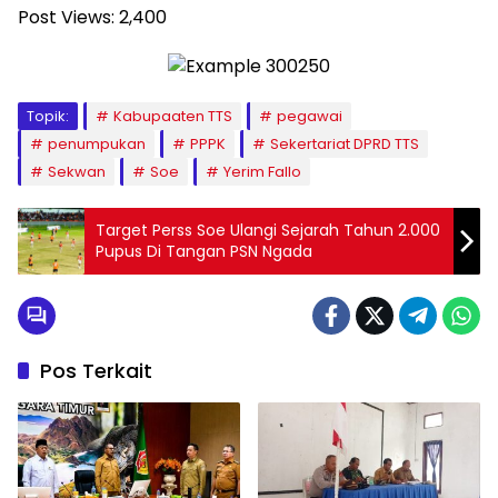
Post Views:
2,400
Topik:
Kabupaaten TTS
pegawai
penumpukan
PPPK
Sekertariat DPRD TTS
Sekwan
Soe
Yerim Fallo
Target Perss Soe Ulangi Sejarah Tahun 2.000
Pupus Di Tangan PSN Ngada
Pos Terkait