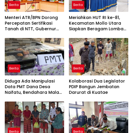
Berita
Berita
Menteri ATR/BPN Dorong
Meriahkan HUT RI ke-81,
Percepatan Sertifikasi
Kecamatan Mollo Utara
Tanah di NTT, Gubernur
Siapkan Beragam Lomba
Melki Perkuat Sinergi Tata
dan Parade Budaya, Judi
Ruang
Dilarang
Berita
Berita
Diduga Ada Manipulasi
Kolaborasi Dua Legislator
Data PMT Dana Desa
PDIP Bangun Jembatan
Naifatu, Bendahara Malah
Darurat di Kuatae
Blokir Nomor Wartawan
Berita
Berita