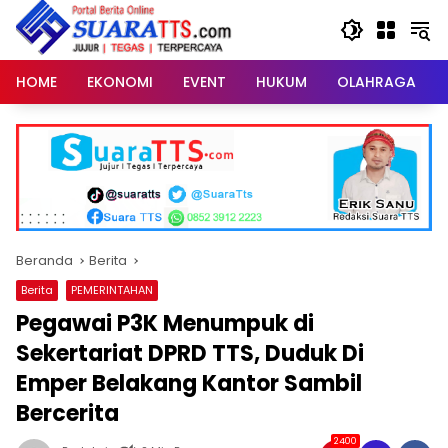
Langsung
ke
konten
HOME
EKONOMI
EVENT
HUKUM
OLAHRAGA
Beranda
Berita
Berita
PEMERINTAHAN
Pegawai P3K Menumpuk di
Sekertariat DPRD TTS, Duduk Di
Emper Belakang Kantor Sambil
Bercerita
2400