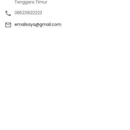
Tenggara Timur
085239122223
emailsaya@gmail.com