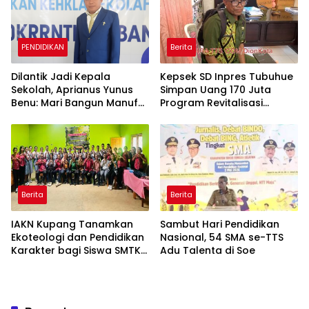
PENDIDIKAN
Berita
Dilantik Jadi Kepala
Kepsek SD Inpres Tubuhue
Sekolah, Aprianus Yunus
Simpan Uang 170 Juta
Benu: Mari Bangun Manufui
Program Revitalisasi
Lewat Pendidikan
Dalam Karung,Disimpan di
Lemari Pakaian
Berita
Berita
IAKN Kupang Tanamkan
Sambut Hari Pendidikan
Ekoteologi dan Pendidikan
Nasional, 54 SMA se-TTS
Karakter bagi Siswa SMTK
Adu Talenta di Soe
Oelbubuk TTS