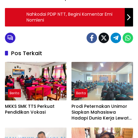
Nahkodai PDIP NTT, Begini Komentar Emi
Nomleni
Pos Terkait
Berita
Berita
MKKS SMK TTS Perkuat
Prodi Peternakan Unimor
Pendidikan Vokasi
Siapkan Mahasiswa
Hadapi Dunia Kerja Lewat
Pembekalan PKL