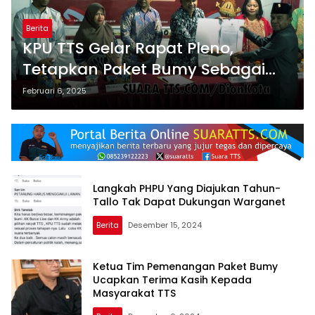
Berita
KPU TTS Gelar Rapat Pleno,
Tetapkan Paket Bumy Sebagai
Paslon Terpilih Pilkada TTS
Februari 6, 2025
Langkah PHPU Yang Diajukan Tahun-
Tallo Tak Dapat Dukungan Warganet
Berita
Desember 15, 2024
Ketua Tim Pemenangan Paket Bumy
Ucapkan Terima Kasih Kepada
Masyarakat TTS