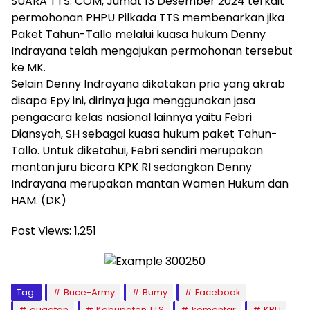
SUARA TTS. COM, Jumat 13 Desember 2024 terkait
permohonan PHPU Pilkada TTS membenarkan jika
Paket Tahun-Tallo melalui kuasa hukum Denny
Indrayana telah mengajukan permohonan tersebut
ke MK.
Selain Denny Indrayana dikatakan pria yang akrab
disapa Epy ini, dirinya juga menggunakan jasa
pengacara kelas nasional lainnya yaitu Febri
Diansyah, SH sebagai kuasa hukum paket Tahun-
Tallo. Untuk diketahui, Febri sendiri merupakan
mantan juru bicara KPK RI sedangkan Denny
Indrayana merupakan mantan Wamen Hukum dan
HAM. (DK)
Post Views:
1,251
Tag:
Buce-Army
Bumy
Facebook
gugatan
Kabupaten TTS
komentar
KPU