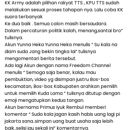
KK Army adalah pilihan rakyat TTS , KPU TTS sudah
melakukan sesuai proses tahapan nya. Lalu coba KK
suara terbanyak
Ke dua baik . Semua calon masih bersaudara.
Dalam percaturan politik kalah, menang,santai bro”
tulisnya.
Akun Yunna Heka Yunna Heka menulis “ Su kala na
diam suda Jang bekin tingka lai” tulisnya
mengomentari berita tersebut.
Ada lagi Akun dengan nama Freedom Channel
menulis “ Semoga saja benar, kalau mau
pembuktian, video yg disimpan justru Bos-bos
kecamatan, Bos-bos Kabupaten arahkan pemilih
untuk memilih Kuda Lama “ tulisnya ditutup dengan
emoji mengatupkan kedua tangan.
Akun bernama Primus iyuk Rembul memberi
komentar “ Suda kala jagan kasih habis uang lagi pi
jakarta sana..simpan uang buat usaha saja lebih
baik..selisi jau sekali ini” komentarnya.