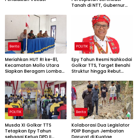
Tanah di NTT, Gubernur
Melki Perkuat Sinergi Tata
Ruang
Berita
POLITIK
Meriahkan HUT RI ke-81,
Epy Tahun Resmi Nahkodai
Kecamatan Mollo Utara
Golkar TTS, Target Benahi
Siapkan Beragam Lomba
Struktur hingga Rebut
dan Parade Budaya, Judi
Kembali Kejayaan Partai
Dilarang
POLITIK
Berita
Musda XI Golkar TTS
Kolaborasi Dua Legislator
Tetapkan Epy Tahun
PDIP Bangun Jembatan
sebagai Ketua DPD II
Darurat di Kuatae