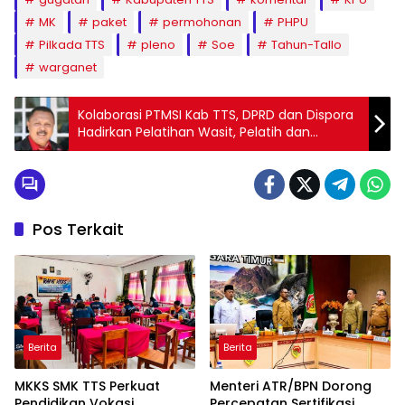
MK
paket
permohonan
PHPU
Pilkada TTS
pleno
Soe
Tahun-Tallo
warganet
Kolaborasi PTMSI Kab TTS, DPRD dan Dispora
Hadirkan Pelatihan Wasit, Pelatih dan
Turnament Tenis Meja DPRD Cup 1
Pos Terkait
Berita
Berita
MKKS SMK TTS Perkuat
Menteri ATR/BPN Dorong
Pendidikan Vokasi
Percepatan Sertifikasi