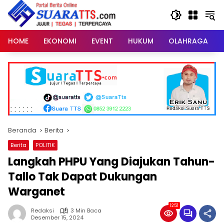
Langsung
ke
konten
HOME
EKONOMI
EVENT
HUKUM
OLAHRAGA
Beranda
Berita
Berita
POLITIK
Langkah PHPU Yang Diajukan Tahun-
Tallo Tak Dapat Dukungan
Warganet
1251
Redaksi
3 Min Baca
Desember 15, 2024