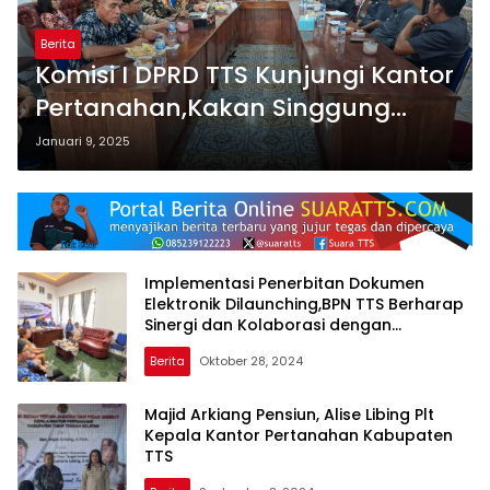
Berita
Komisi I DPRD TTS Kunjungi Kantor
Pertanahan,Kakan Singgung
Kawasan Civic Center
Januari 9, 2025
Implementasi Penerbitan Dokumen
Elektronik Dilaunching,BPN TTS Berharap
Sinergi dan Kolaborasi dengan
Forkopimda
Berita
Oktober 28, 2024
Majid Arkiang Pensiun, Alise Libing Plt
Kepala Kantor Pertanahan Kabupaten
TTS