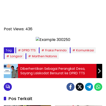
Post Views:
436
Tag:
DPRD TTS
Fraksi Perindo
Komunikasi
Longsor
Marthen Natonis
Diberhentikan Sebagai Perangkat Desa,
Sayang Laiskodat Bersurat ke DPRD TTS
Pos Terkait