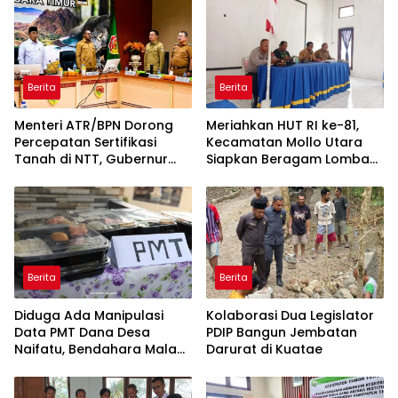
Berita
Berita
Menteri ATR/BPN Dorong
Meriahkan HUT RI ke-81,
Percepatan Sertifikasi
Kecamatan Mollo Utara
Tanah di NTT, Gubernur
Siapkan Beragam Lomba
Melki Perkuat Sinergi Tata
dan Parade Budaya, Judi
Ruang
Dilarang
Berita
Berita
Diduga Ada Manipulasi
Kolaborasi Dua Legislator
Data PMT Dana Desa
PDIP Bangun Jembatan
Naifatu, Bendahara Malah
Darurat di Kuatae
Blokir Nomor Wartawan